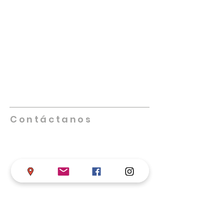
NUESTRA IGLESIA
Promueve iglesias saludables que se
multipliquen, lideradas por individuos
altamente capacitados, creativos,
innovadores y comprometidos. Nos
enfocamos en equipar, empoderar y
facilitar el trabajo de las iglesias locales
en su misión de cumplir la Gran Comisión.
Contáctanos
Teléfono
+57 317 598 4406
Iglesia de Dios en Colombia
Calle 68 # 17-33 B/ Chapinero, Bogotá D.C.
asistentesupervisor@iglesiadedioscolombi
a.com
supervisornacional@iglesiadedioscolomb
ia
.com