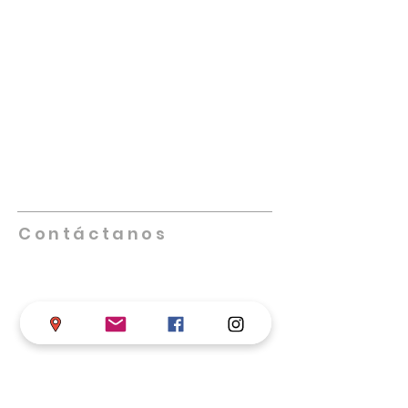
NUESTRA IGLESIA
Promueve iglesias saludables que se
multipliquen, lideradas por individuos
altamente capacitados, creativos,
innovadores y comprometidos. Nos
enfocamos en equipar, empoderar y
facilitar el trabajo de las iglesias locales
en su misión de cumplir la Gran Comisión.
Contáctanos
Teléfono
+57 317 598 4406
Iglesia de Dios en Colombia
Calle 68 # 17-33 B/ Chapinero, Bogotá D.C.
asistentesupervisor@iglesiadedioscolombi
a.com
supervisornacional@iglesiadedioscolomb
ia
.com