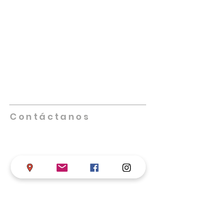
NUESTRA IGLESIA
Promueve iglesias saludables que se
multipliquen, lideradas por individuos
altamente capacitados, creativos,
innovadores y comprometidos. Nos
enfocamos en equipar, empoderar y
facilitar el trabajo de las iglesias locales
en su misión de cumplir la Gran Comisión.
Contáctanos
Teléfono
+57 317 598 4406
Iglesia de Dios en Colombia
Calle 68 # 17-33 B/ Chapinero, Bogotá D.C.
asistentesupervisor@iglesiadedioscolombi
a.com
supervisornacional@iglesiadedioscolomb
ia
.com