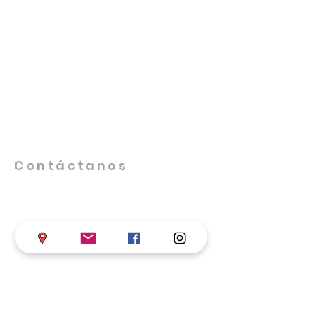
NUESTRA IGLESIA
Promueve iglesias saludables que se
multipliquen, lideradas por individuos
altamente capacitados, creativos,
innovadores y comprometidos. Nos
enfocamos en equipar, empoderar y
facilitar el trabajo de las iglesias locales
en su misión de cumplir la Gran Comisión.
Contáctanos
Teléfono
+57 317 598 4406
Iglesia de Dios en Colombia
Calle 68 # 17-33 B/ Chapinero, Bogotá D.C.
asistentesupervisor@iglesiadedioscolombi
a.com
supervisornacional@iglesiadedioscolomb
ia
.com