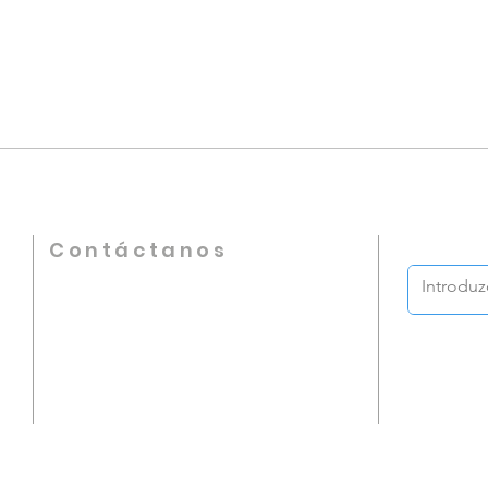
Contáctanos
Teléfono
+57 317 598 4406
Iglesia de Dios en Colombia
Calle 68 # 17-33 B/ Chapinero, Bogotá D.C.
asistentesupervisor@iglesiadedioscolombia.com
supervisornacional@iglesiadedioscolombia
.com