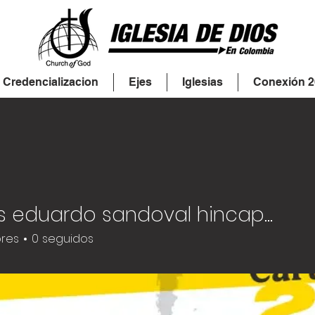
Credencializacion
Ejes
Iglesias
Conexión 2
deivys eduardo sandoval hincapie
res
0
seguidos