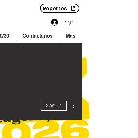
Reportes
Login
0/30
Contáctanos
Más
Más acciones
Seguir