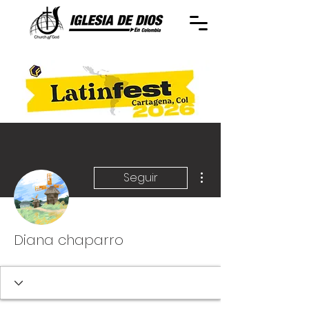
Más acciones
Seguir
Diana chaparro