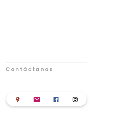
NUESTRA IGLESIA
Promueve iglesias saludables que se
multipliquen, lideradas por individuos
altamente capacitados, creativos,
innovadores y comprometidos. Nos
enfocamos en equipar, empoderar y
facilitar el trabajo de las iglesias locales
en su misión de cumplir la Gran Comisión.
Contáctanos
Teléfono
+57 317 598 4406
Iglesia de Dios en Colombia
Calle 68 # 17-33 B/ Chapinero, Bogotá D.C.
asistentesupervisor@iglesiadedioscolombi
a.com
supervisornacional@iglesiadedioscolomb
ia
.com