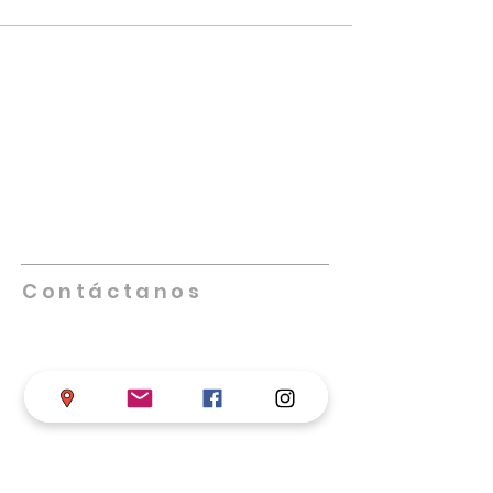
NUESTRA IGLESIA
Promueve iglesias saludables que se
multipliquen, lideradas por individuos
altamente capacitados, creativos,
innovadores y comprometidos. Nos
enfocamos en equipar, empoderar y
facilitar el trabajo de las iglesias locales
en su misión de cumplir la Gran Comisión.
Contáctanos
Teléfono
+57 317 598 4406
Iglesia de Dios en Colombia
Calle 68 # 17-33 B/ Chapinero, Bogotá D.C.
asistentesupervisor@iglesiadedioscolombi
a.com
supervisornacional@iglesiadedioscolomb
ia
.com