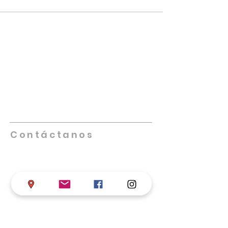
NUESTRA IGLESIA
Promueve iglesias saludables que se
multipliquen, lideradas por individuos
altamente capacitados, creativos,
innovadores y comprometidos. Nos
enfocamos en equipar, empoderar y
facilitar el trabajo de las iglesias locales
en su misión de cumplir la Gran Comisión.
Contáctanos
Teléfono
+57 317 598 4406
Iglesia de Dios en Colombia
Calle 68 # 17-33 B/ Chapinero, Bogotá D.C.
asistentesupervisor@iglesiadedioscolombi
a.com
supervisornacional@iglesiadedioscolomb
ia
.com