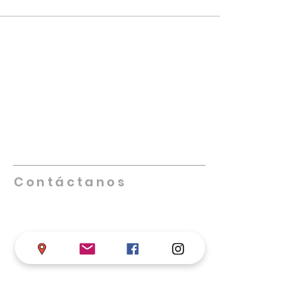
NUESTRA IGLESIA
Promueve iglesias saludables que se
multipliquen, lideradas por individuos
altamente capacitados, creativos,
innovadores y comprometidos. Nos
enfocamos en equipar, empoderar y
facilitar el trabajo de las iglesias locales
en su misión de cumplir la Gran Comisión.
Contáctanos
Teléfono
+57 317 598 4406
Iglesia de Dios en Colombia
Calle 68 # 17-33 B/ Chapinero, Bogotá D.C.
asistentesupervisor@iglesiadedioscolombi
a.com
supervisornacional@iglesiadedioscolomb
ia
.com