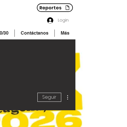
Reportes
Login
0/30
Contáctanos
Más
Más acciones
Seguir