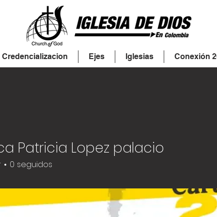
Credencializacion
Ejes
Iglesias
Conexión 2
a Patricia Lopez palacio
r
0
seguidos