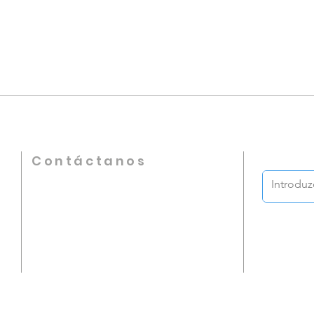
Contáctanos
Teléfono
+57 317 598 4406
Iglesia de Dios en Colombia
Calle 68 # 17-33 B/ Chapinero, Bogotá D.C.
asistentesupervisor@iglesiadedioscolombia.com
supervisornacional@iglesiadedioscolombia
.com